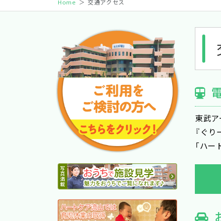
Home
交通アクセス
東武ア
『ぐり
「ハー
①