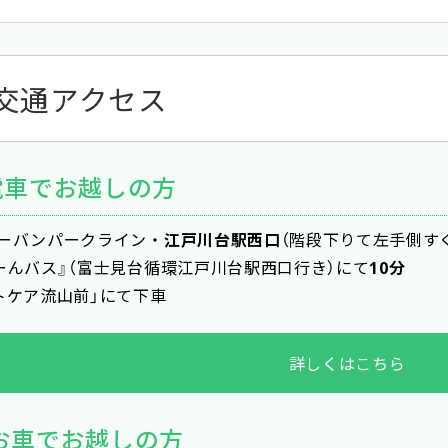
交通アクセス
電車でお越しの方
ーバンパークライン・
江戸川台駅西口
（階段下りて左手側す
ーんバス』（富士見台循環江戸川台駅西口行き）にて
10分
トケア流山前」にて下車
詳しくはこちら
 東武アーバンパークライン・江戸川台駅下車
② エス
お車でお越しの方