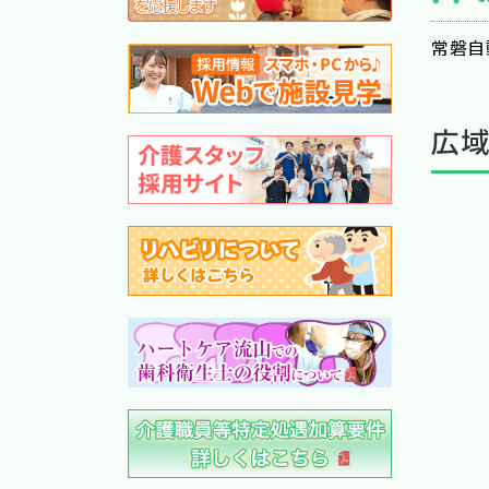
西
常磐自
広
③
(