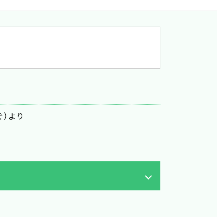
ぐ）より
カレーターを下り左へ向かうとすぐに