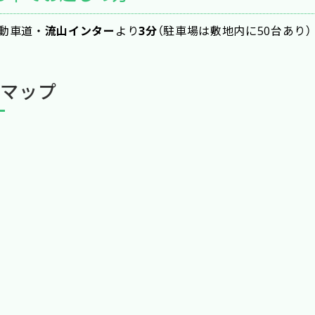
口のエスカレーターへ
バス停
動車道・
流山インター
より
3分
（駐車場は敷地内に50台あり）
域マップ
 『ぐりーんバス』のバスに乗ります
④ バス
富士見台循環江戸川台駅西口行き)
下車し